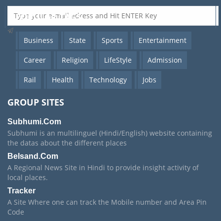
POPULAR TAGS
Business
State
Sports
Entertainment
Career
Religion
LifeStyle
Admission
Rail
Health
Technology
Jobs
GROUP SITES
Subhumi.Com
Subhumi is an multilinguel (Hindi/English) website containing
the datas about the different places
Belsand.Com
A Regional News Site in Hindi to provide insight activity of
local places.
Tracker
A Site Where one can track the Mobile number and Area Pin
Code