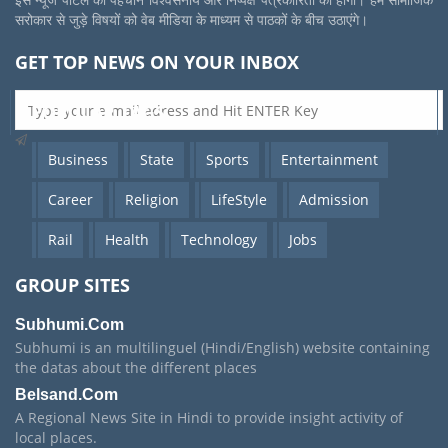
इस न्यूज पोर्टल की पहचान विश्वसनीय और निष्पक्ष पत्रकारिता की होगी। हम सामाजिक
सरोकार से जुड़े विषयों को वेब मीडिया के माध्यम से पाठकों के बीच उठाएंगे।
GET TOP NEWS ON YOUR INBOX
POPULAR TAGS
Business
State
Sports
Entertainment
Career
Religion
LifeStyle
Admission
Rail
Health
Technology
Jobs
GROUP SITES
Subhumi.Com
Subhumi is an multilinguel (Hindi/English) website containing
the datas about the different places
Belsand.Com
A Regional News Site in Hindi to provide insight activity of
local places.