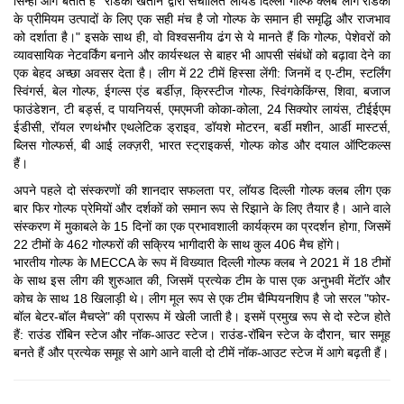
सिन्हा आगे बताते हैं "रेडिको खेतान द्वारा संचालित लॉयड दिल्ली गोल्फ क्लब लीग रेडिको
के प्रीमियम उत्पादों के लिए एक सही मंच है जो गोल्फ के समान ही समृद्धि और राजभाव
को दर्शाता है।" इसके साथ ही, वो विश्वसनीय ढंग से ये मानते हैं कि गोल्फ, पेशेवरों को
व्यावसायिक नेटवर्किंग बनाने और कार्यस्थल से बाहर भी आपसी संबंधों को बढ़ावा देने का
एक बेहद अच्छा अवसर देता है। लीग में 22 टीमें हिस्सा लेंगी: जिनमें द ए-टीम, स्टर्लिंग
स्विंगर्स, बेल गोल्फ, ईगल्स एंड बर्डीज़, क्रिस्टीज गोल्फ, स्विंगकेकिंग्स, शिवा, बजाज
फाउंडेशन, टी बर्ड्स, द पायनियर्स, एमएमजी कोका-कोला, 24 सिक्योर लायंस, टीईईएम
ईडीसी, रॉयल रणथंभौर एथलेटिक ड्राइव, डॉयशे मोटरन, बर्डी मशीन, आर्डी मास्टर्स,
ब्लिस गोल्फर्स, बी आई लक्ज़री, भारत स्ट्राइकर्स, गोल्फ कोड और दयाल ऑप्टिकल्स
हैं।
अपने पहले दो संस्करणों की शानदार सफलता पर, लॉयड दिल्ली गोल्फ क्लब लीग एक
बार फिर गोल्फ प्रेमियों और दर्शकों को समान रूप से रिझाने के लिए तैयार है। आने वाले
संस्करण में मुकाबले के 15 दिनों का एक प्रभावशाली कार्यक्रम का प्रदर्शन होगा, जिसमें
22 टीमों के 462 गोल्फरों की सक्रिय भागीदारी के साथ कुल 406 मैच होंगे।
भारतीय गोल्फ के MECCA के रूप में विख्यात दिल्ली गोल्फ क्लब ने 2021 में 18 टीमों
के साथ इस लीग की शुरुआत की, जिसमें प्रत्येक टीम के पास एक अनुभवी मेंटॉर और
कोच के साथ 18 खिलाड़ी थे। लीग मूल रूप से एक टीम चैम्पियनशिप है जो सरल "फोर-
बॉल बेटर-बॉल मैचप्ले" की प्रारूप में खेली जाती है। इसमें प्रमुख रूप से दो स्टेज होते
हैं: राउंड रॉबिन स्टेज और नॉक-आउट स्टेज। राउंड-रॉबिन स्टेज के दौरान, चार समूह
बनते हैं और प्रत्येक समूह से आगे आने वाली दो टीमें नॉक-आउट स्टेज में आगे बढ़ती हैं।