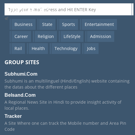
POPULAR TAGS
Business
State
Sports
Entertainment
Career
Religion
LifeStyle
Admission
Rail
Health
Technology
Jobs
GROUP SITES
Subhumi.Com
Subhumi is an multilinguel (Hindi/English) website containing
the datas about the different places
Belsand.Com
A Regional News Site in Hindi to provide insight activity of
local places.
Tracker
A Site Where one can track the Mobile number and Area Pin
Code