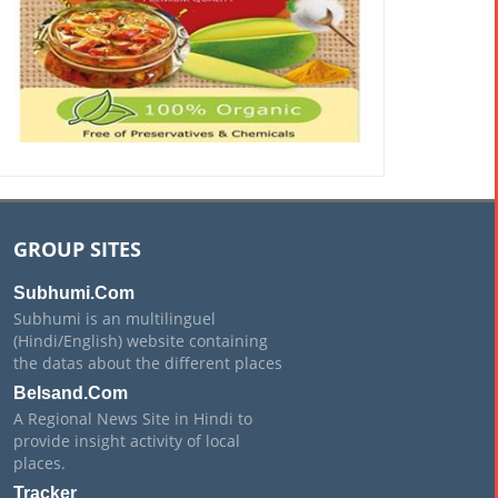
GROUP SITES
Subhumi.Com
Subhumi is an multilinguel
(Hindi/English) website containing
the datas about the different places
Belsand.Com
A Regional News Site in Hindi to
provide insight activity of local
places.
Tracker