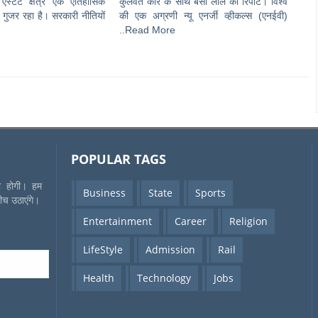
स्टेट क्षेत्र एक ऐतिहासिक
कुलवंत कौर के साथ बंसी लाल की रिपोर्ट। विश्व
े गुजर रहा है। सरकारी नीतियों
की एक अग्रणी न्यू एनर्जी व्हीकल्स (एनईवी)
..Read More
POPULAR TAGS
की होगी। हम
Business
State
Sports
बीच उठाएंगे।
Entertainment
Career
Religion
LifeStyle
Admission
Rail
Health
Technology
Jobs