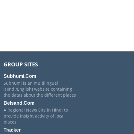
GROUP SITES
Subhumi.Com
Subhumi is an multilinguel
(Hindi/English) website containing
the datas about the different places
Belsand.Com
A Regional News Site in Hindi to
provide insight activity of local
places.
Tracker