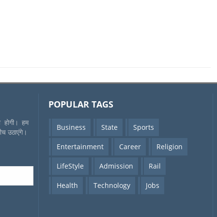
POPULAR TAGS
की होगी। हम
Business
State
Sports
बीच उठाएंगे।
Entertainment
Career
Religion
LifeStyle
Admission
Rail
Health
Technology
Jobs