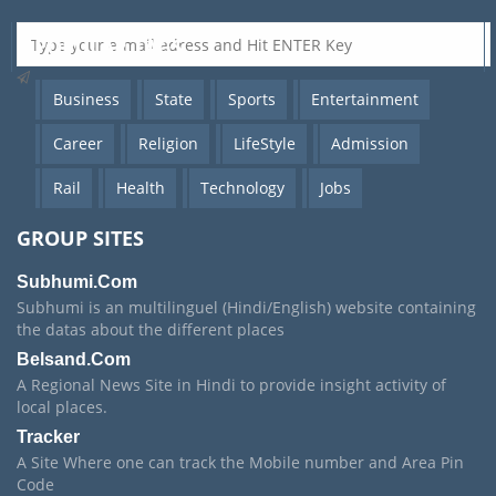
POPULAR TAGS
Business
State
Sports
Entertainment
Career
Religion
LifeStyle
Admission
Rail
Health
Technology
Jobs
GROUP SITES
Subhumi.Com
Subhumi is an multilinguel (Hindi/English) website containing
the datas about the different places
Belsand.Com
A Regional News Site in Hindi to provide insight activity of
local places.
Tracker
A Site Where one can track the Mobile number and Area Pin
Code