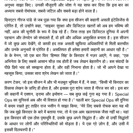
अनुभव साझा किए। उनकी मौजूदगी और जोश ने यह साफ कर दिया कि इस बार का
अध्याय सबसे रोमांचक, सबसे जटिल और सबसे बड़ा होने वाला है।
क्रिएटर नीरज पांडे से जब पूछा गया कि क्या इस सीजन की कहानी असली इंटेलिजेंस से
प्रेरित है, तो उन्होंने कहा, “साइबर सुरक्षा और डिजिटल खतरों को अब हम भविष्य की
नहीं, आज की चुनौती के रूप में देख रहे हैं। जिस तरह हम डिजिटल दुनिया में अपनी
पहचान और लेनदेन को संभालते हैं, वो हमें और अधिक असुरक्षित बनाता है। इस सीजन
में जो कुछ आप देखेंगे, वो काफी हद तक असली खुफिया अधिकारियों से मिली बातचीत
और उनके अनुभवों से प्रेरित है। असलियत ही हमेशा हमारी कहानी का आधार रही है।”
के के मेनन, जो एक बार फिर ‘हिम्मत सिंह’ के किरदार में नज़र आएंगे, ने कहा, “एक
अभिनेता के लिए सबसे आसान चीज़ तब होती है जब लेखन बेहतरीन हो। बस संवादों के
पीछे छिपे भाव को समझना होता है, और वही निभाना होता है। जो भी आपने देखा या
महसूस किया, उसका सारा श्रेय लेखन को जाता है।”
करण टेकर, जो इस सीजन में और भी मज़बूत भूमिका में हैं, ने कहा, “किसी भी किरदार का
विकास लेखन के ज़रिए ही होता है, और इसका पूरा श्रेय जाता है नीरज सर को। इस बार
की कहानी में एक्शन, ड्रामा और इमोशन — सब कुछ कई गुना बढ़ गया है। Special
Ops का यूनिवर्स अब और भी विशाल हो गया है।” पहली बार Special Ops की दुनिया
में कदम रखते हुए ताहिर राज भसीन ने साझा किया, “मेरे लिए सबसे रोचक बात यह थी
कि जब मुझे किरदार के बारे में बताया गया, तो ये एक आम खलनायक जैसा नहीं था। यहां
इस किरदार की एक ठोस पृष्ठभूमि है, उसके कुछ अपने सिद्धांत हैं। और वो उन्हीं सिद्धांतों
के आधार पर लोगों और परिस्थितियों को मोड़ता है। ये एक ग्रे ज़ोन है, और उसी में
इसकी दिलचस्पी है।”