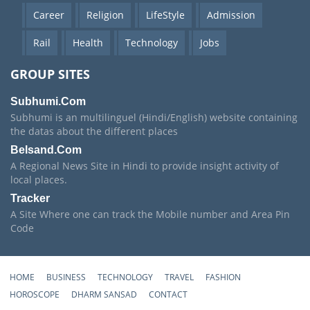
Career
Religion
LifeStyle
Admission
Rail
Health
Technology
Jobs
GROUP SITES
Subhumi.Com
Subhumi is an multilinguel (Hindi/English) website containing
the datas about the different places
Belsand.Com
A Regional News Site in Hindi to provide insight activity of
local places.
Tracker
A Site Where one can track the Mobile number and Area Pin
Code
HOME
BUSINESS
TECHNOLOGY
TRAVEL
FASHION
HOROSCOPE
DHARM SANSAD
CONTACT