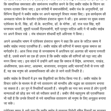
कि सामाजिक समरसता और सामंजस्य स्थापित करने के लिए कबीर साहेब के चिंतन का
प्रचार-प्रसार किया जाए। इस संगोष्ठी में समाजसेवियों, कबीर पंथ के अनुयायियों, एवं
विभिन्न विद्वानों ने कबीर साहेब पर अपने महत्वपूर्ण विचार व्यक्त किए। इस कार्यक्रम की
अध्यक्षता फोरम के चेयरमैन प्रोफेसर हंसराज सुमन ने की। इस अवसर पर मुख्य वक्ता
प्रोफेसर के.पी. सिंह, डॉ. वी.के. कटारिया, डॉ. के योगेश , डॉ. राज पाल सिंह, श्री
घनश्याम भारती, सुश्री पल्लवी प्रियदर्शनी, श्री प्रसून पाटिल आदि ने भी कबीर साहेब
पर अपने विचार रखे । मंच संचालन शोधार्थी श्री अविनाश ने किया।
अपने अध्यक्षीय भाषण में प्रोफेसर हंसराज सुमन ने कहा कि आज के जटिल समय में
कबीर साहेब ज्यादा प्रासंगिक हैं। कबीर साहेब की वाणियों में समता मूलक समाज का
मार्गदर्शन है। आज जिस तरह से जनसामान्य में अपरिचय एवं अलगाव की भावना पनपती
रही है, उससे बचने का एक ही उपाय है कि कबीर साहेब की वाणियों को पढ़ा जाए और
मनन किया जाए। इस संदर्भ में उन्होंने आगे कहा कि समाज में विद्वेष, अत्याचार, पाखंड,
अंधविश्वास, छल-कपट, आडम्बर, बाजारवाद, वस्तुवाद आदि भावनाएँ तेजी से पनप रही
हैं, यह सब मनुष्य को असामाजिकता की ओर ले जाने वाली स्थिति है।
कबीर साहेब के विचारों में इन सब विकृतियों का विरोध किया गया है। कबीर साहेब के
विचार दर्शन के माध्यम से ही नये वातावरण को मानवीय और सद्भाव का वातावरण बनाया
जा सकता है। हर युग में स्थितियाँ बदलती हैं। संस्कृति का नया रूप बनता है लोग पुरानी
मान्यताओं को छोड़ कर नये को स्वीकार करते हैं। कबीर जैसे महापुरुष की प्रासंगिकता
भी यही है कि उनके विचारों से नये सामाजिक वातावरण को मनुष्य के लिए अनुकूल बनाया
जा सके।
प्रोफेसर सुमन ने आगे कहा कि कबीर साहेब ने मानवता विरोधी दूषित विचारों का खुलकर