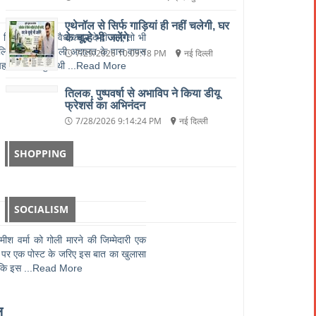
एथेनॉल से सिर्फ गाड़ियां ही नहीं चलेगी, घर
है कि यदि शादी अवैध करार दे दी जाए तो भी
के चूल्हे भी जलेंगे
 के लिए केस को निचली अदालत के पास वापस
7/29/2026 10:09:18 PM
नई दिल्ली
पहले से शादीशुदा थी
...Read More
तिलक, पुष्पवर्षा से अभाविप ने किया डीयू
फ्रेशर्स का अभिनंदन
7/28/2026 9:14:24 PM
नई दिल्ली
SHOPPING
SOCIALISM
रमीश वर्मा को गोली मारने की जिम्मेदारी एक
ुक पर एक पोस्ट के जरिए इस बात का खुलासा
ा कि इस
...Read More
ल