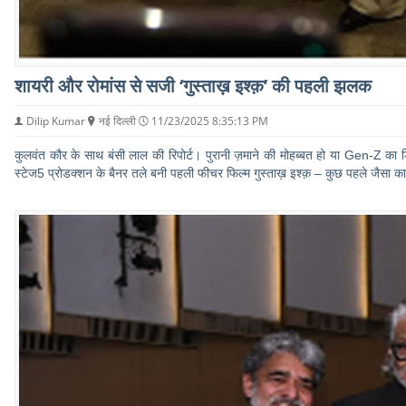
शायरी और रोमांस से सजी ‘गुस्ताख़ इश्क़’ की पहली झलक
Dilip Kumar
नई दिल्ली
11/23/2025 8:35:13 PM
कुलवंत कौर के साथ बंसी लाल की रिपोर्ट। पुरानी ज़माने की मोहब्बत हो या Gen-Z का डिजि
स्टेज5 प्रोडक्शन के बैनर तले बनी पहली फीचर फिल्म गुस्ताख़ इश्क़ – कुछ पहले जैसा क