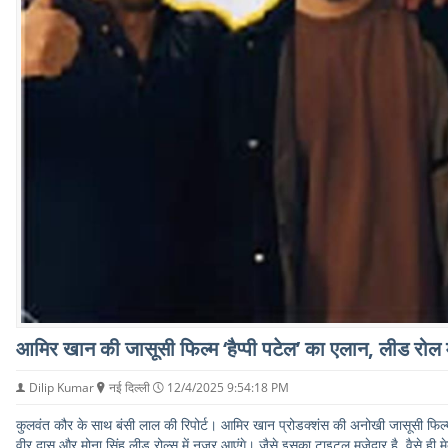
आमिर खान की जासूसी फिल्म ‘हैप्पी पटेल’ का एलान, लीड रोल म
Dilip Kumar
नई दिल्ली
12/4/2025 9:54:18 PM
कुलवंत कौर के साथ बंसी लाल की रिपोर्ट। आमिर खान प्रोडक्शंस की अनोखी जासूसी फिल्म ह
वीर दास और मोना सिंह लीड रोल्स में नजर आएंगे। जैसे इसका टाइटल मज़ेदार है, वैसे ही म