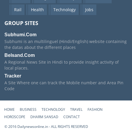
Rail
Health
Technology
Jobs
GROUP SITES
Subhumi.Com
Subhumi is an multilinguel (Hindi/English) website containing
the datas about the different places
Belsand.Com
A Regional News Site in Hindi to provide insight activity of
local places.
Tracker
A Site Where one can track the Mobile number and Area Pin
Code
HOME
BUSINESS
TECHNOLOGY
TRAVEL
FASHION
HOROSCOPE
DHARM SANSAD
CONTACT
© 2016 Dailynewsonline.in - ALL RIGHTS RESERVED