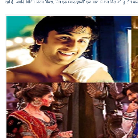
रही है, अवॉर्ड विनिंग फिल्म 'मैक्स, मिन एंड म्याऊज़ाकी' एक शांत लेकिन दिल को छू लेने