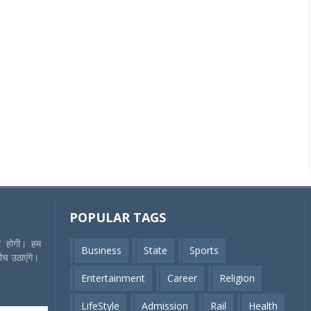
POPULAR TAGS
की होगी। हम
Business
State
Sports
बीच उठाएंगे।
Entertainment
Career
Religion
LifeStyle
Admission
Rail
Health