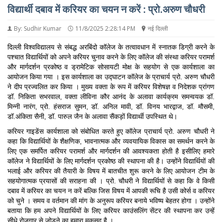
विद्यार्थी दबाव में करियर का चयन न करें : प्रो.अरुण चौधरी
By: Sudhir Kumar
11/8/2025 2:28:14 PM
नई दिल्ली
दिल्ली विश्वविद्यालय से संबद्ध अरबिंदो कॉलेज के तत्वावधान में स्नातक डिग्री करने के
पश्चात विद्यार्थियों को अपने करियर चुनाव करने के लिए कॉलेज की संस्था करियर परामर्श
और मार्गदर्शन प्रकोष्ठ व ड्रामेटिक सोसायटी मोक्ष के सहयोग से एक कार्यशाला का
आयोजन किया गया । इस कार्यशाला का उद्घाटन कॉलेज के प्राचार्य प्रो. अरुण चौधरी
ने दीप प्रज्वलित कर किया । मुख्य वक्ता के रूप में करियर विशेषज्ञ व निदेशक प्रांगण
डॉ. निकिता सभरवाल, वक्ता लीविना कौर आनंद के अलावा कार्यक्रम समन्वयक डॉ.
मिन्नी नारंग, प्रो. हंसराज सुमन, डॉ. अनिल मावी, डॉ. विनय भारद्वाज, डॉ. मौसमी,
डॉ.अंकिता सैनी, डॉ. पारुल जैन के अलावा सैंकड़ों विद्यार्थी उपस्थित थे।
करियर गाइडेंस कार्यशाला को संबोधित करते हुए कॉलेज प्राचार्य प्रो. अरुण चौधरी ने
कहा कि विद्यार्थियों के शैक्षणिक, भावनात्मक और व्यवयायिक विकास का समर्थन करने के
लिए एक समर्पित करियर परामर्श और मार्गदर्शन की आवश्यकता होती है इसीलिए हमारे
कॉलेज ने विद्यार्थियों के लिए मार्गदर्शन प्रकोष्ठ की स्थापना की है। उन्होंने विद्यार्थियों की
भलाई और करियर की तैयारी के विषय में बातचीत शुरू करने के लिए आयोजन टीम के
सहयोगात्मक प्रयासों की सराहना की । प्रो. चौधरी ने विद्यार्थियों से कहा कि वे किसी
दबाव में करियर का चयन न करें बल्कि जिस विषय में आपकी रूचि है उसी कोर्स व करियर
को चुने । समय व वर्तमान की मांग के अनुरूप करियर बनाये भविष्य बेहतर होगा । उन्होंने
बताया कि हम अपने विद्यार्थियों के लिए करियर काउंसलिंग सेंटर की स्थापना कर उन्हें
सीधे रोजगार से जोडने का हमारा मकसद है ।