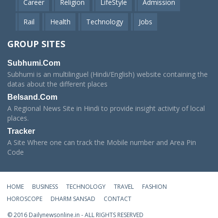
Career
Religion
LifeStyle
Admission
Rail
Health
Technology
Jobs
GROUP SITES
Subhumi.Com
Subhumi is an multilinguel (Hindi/English) website containing the
datas about the different places
Belsand.Com
A Regional News Site in Hindi to provide insight activity of local
places.
Tracker
A Site Where one can track the Mobile number and Area Pin
Code
HOME
BUSINESS
TECHNOLOGY
TRAVEL
FASHION
HOROSCOPE
DHARM SANSAD
CONTACT
© 2016 Dailynewsonline.in - ALL RIGHTS RESERVED