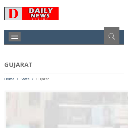
D
Toggle
navigation
GUJARAT
Home
State
Gujarat