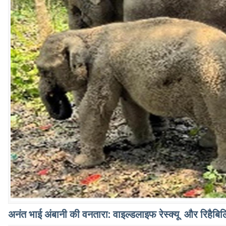
अनंत भाई अंबानी की वनतारा: वाइल्डलाइफ रेस्क्यू और रिहैबिलि