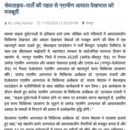
सेवलाइफ–पार्ले की पहल से ग्रामीण आघात देखभाल को
मजबूती
By: Dilip Kumar
1/19/2026 12:30:29 PM
नागपुर
घातक सड़क दुर्घटनाओं के इतिहास वाले उच्च जोखिम वाले गलियारों में आपातकालीन
चिकित्सा देखभाल और आघात देखभाल सेवाओं को मजबूत करने की दिशा में एक
महत्वपूर्ण कदम उठाते हुए, सेवलाइफ फाउंडेशन ने पार्ले बिस्कुट प्राइवेट लिमिटेड के
साथ एक सीएसआर साझेदारी में, महाराष्ट्र सरकार के सार्वजनिक स्वास्थ्य विभाग के
सहयोग से, नागपुर ग्रामीण जिले में एनएच-353डी (उमरेड-भीवापुर रोड) पर स्थित
उमरेड ग्रामीण अस्पताल और आघात देखभाल इकाई और एनएच-44 (नागपुर-देओलापार
रोड) पर स्थित देओलापार ग्रामीण अस्पताल को महत्वपूर्ण शल्य चिकित्सा उपकरण
सौंपे। उमरेड ग्रामीण अस्पताल के चिकित्सा अधीक्षक डॉ. प्रभाकर वंजारी और
देओलापार ग्रामीण अस्पताल के चिकित्सा अधीक्षक डॉ. संजय मेश्राम ने सेवलाइफ
फाउंडेशन के प्रतिनिधियों के साथ संबंधित कार्यक्रमों में भाग लिया। इस कार्यक्रम के
दौरान बोलते हुए उमरेड ग्रामीण अस्पताल के चिकित्सा अधीक्षक डॉ. प्रभाकर वंजारी ने
कहा, "सड़क दुर्घटनाओं में घायल होने पर समय पर हस्तक्षेप करना महत्वपूर्ण है, इसलिए
इस शल्य चिकित्सा उपकरण के जुड़ने से उमरेड ग्रामीण अस्पताल की आपातकालीन
आघात के मामलों से निपटने की क्षमता में उल्लेखनीय वृद्धि होगी।"
देवलापार ग्रामीण अस्पताल के चिकित्सा अधीक्षक डॉ. संजय मेश्राम ने प्रकाश डालते
हुए कहा,“यह सहयोग हमारे अस्पताल की आपातकालीन तैयारियों को मजबूत करता है और
एनएच-44 पर सड़क दुर्घटनाओं में घायल हुए मरीजों को सीधे तौर पर लाभ पहुँचाएगा।