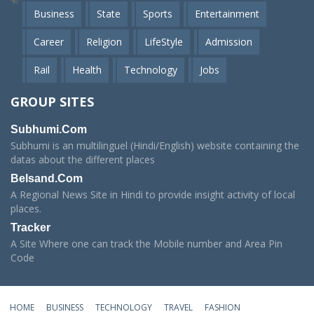
Business
State
Sports
Entertainment
Career
Religion
LifeStyle
Admission
Rail
Health
Technology
Jobs
GROUP SITES
Subhumi.Com
Subhumi is an multilinguel (Hindi/English) website containing the
datas about the different places
Belsand.Com
A Regional News Site in Hindi to provide insight activity of local
places.
Tracker
A Site Where one can track the Mobile number and Area Pin
Code
HOME
BUSINESS
TECHNOLOGY
TRAVEL
FASHION