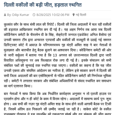
दिल्ली वकीलों की बड़ी जीत, हड़ताल स्थगित
By: Dilip Kumar
8/28/2025 10:02:06 PM
नई दिल्ली
कुलवंत कौर के साथ बंसी लाल की रिपोर्ट। दिल्ली की जिला अदालतों में चल रही वकीलों
की हड़ताल आखिरकार स्थगित कर दी गई है। यह अहम निर्णय तब आया जब दिल्ली
कोर्डिनेशन कमेटी के चैयरमेन वी के सिंह, सेक्रेटरी जनरल एडवोकेट अनिल बैसोया एवं
उनकी समस्त टीम द्वारा अनवरत प्रयासों और वकीलों की मजबूती से उठाई गई समस्त
डिस्ट्रिक्ट कोर्ट में आवाज़ के परिणामस्वरूप गृह मंत्री अमित शाह ने बार नेताओं से
मुलाक़ात और बातचीत हेतु बैठक बुलाने का आश्वासन दिया। कोर्डिनेशन कमेटी की ओर
से जारी सर्कुलर में बताया गया है कि 13 अगस्त को उपराज्यपाल दिल्ली द्वारा जारी
विवादित अधिसूचना पर अब फिलहाल रोक लगा दी गई है। इसके संचालन को सभी
संबंधित पक्षों की सुनवाई तक स्थगित रखा जाएगा। वकीलों का कहना है कि यह जीत
उनकी एकता और संयमित आंदोलन का नतीजा है, लेकिन इसे साकार करने में दिल्ली की
सभी जिला अदालतों की बार एसोसिएशनों से गठित कोर्डिनेशन कमेटी की निर्णायक भूमिका
रही। कमेटी ने लगातार सरकार और संबंधित अधिकारियों से संवाद स्थापित कर समाधान
का मार्ग प्रशस्त किया।
बार नेताओं ने साफ किया कि अब निर्धारित कार्यक्रम अनुसार न तो एलजी हाउस पर
प्रदर्शन होगा और न ही कोर्ट के काम में विराम रहेगा। अदालतों में सामान्य कार्य पुनः शुरू
होगा। अब सभी की नज़र गृह मंत्री अमित शाह के साथ होने वाली आगामी बैठक पर टिकी
है, जिसमें अंतिम हल निकलने की उम्मीद जताई जा रही है। साकेत कोर्ट के वकील
राजकुमार गोठवाल ने इस उपलब्धि को एकजुटता,संघर्ष और दृढ़ संकल्प की जीत करार