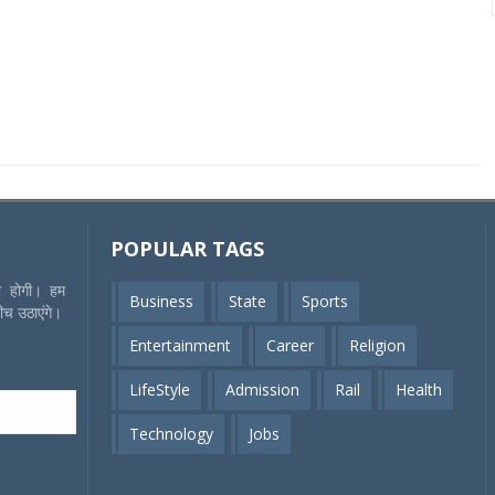
POPULAR TAGS
की होगी। हम
Business
State
Sports
बीच उठाएंगे।
Entertainment
Career
Religion
LifeStyle
Admission
Rail
Health
Technology
Jobs