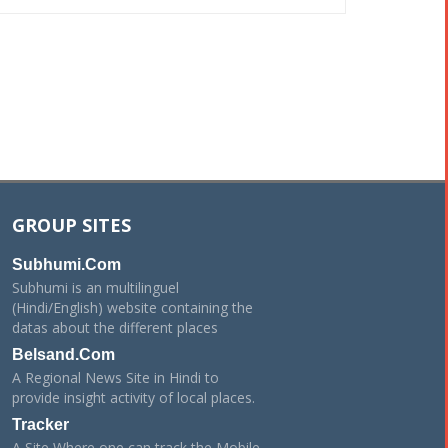
GROUP SITES
Subhumi.Com
Subhumi is an multilinguel
(Hindi/English) website containing the
datas about the different places
Belsand.Com
A Regional News Site in Hindi to
provide insight activity of local places.
Tracker
A Site Where one can track the Mobile